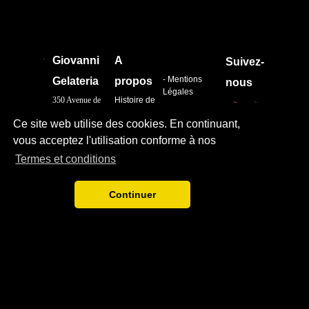
.
Giovanni
A
Suivez-
- Mentions
Gelateria
propos
nous
Légales
350 Avenue de
Histoire de
-
l'Europe
l'entreprise
Confidentialité
Ce site web utilise des cookies. En continuant,
83 140 Six-
Nos
Fours les plages
boutiques
vous acceptez l'utilisation conforme à nos
04.94.05.05.05
Les glaces
Termes et conditions
Les pizzas
Continuer
Conctater-
Devenir
nous
Affiliés