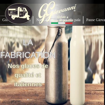
Giovanni Gelateria
Nos Glaces
Pizza alla pala
Pause Giova
LA
FABRICATION
Nos glaces de
qualité et
italiennes