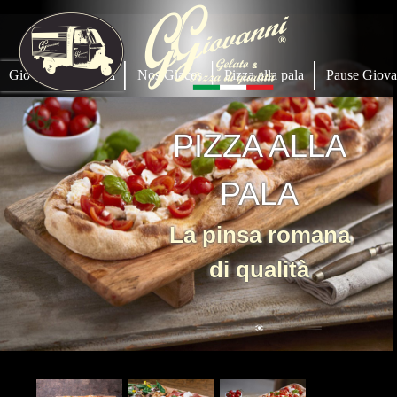
Giovanni Gelateria
Nos Glaces
Pizza alla pala
Pause Giova
PIZZA ALLA
PALA
La pinsa romana
di qualità