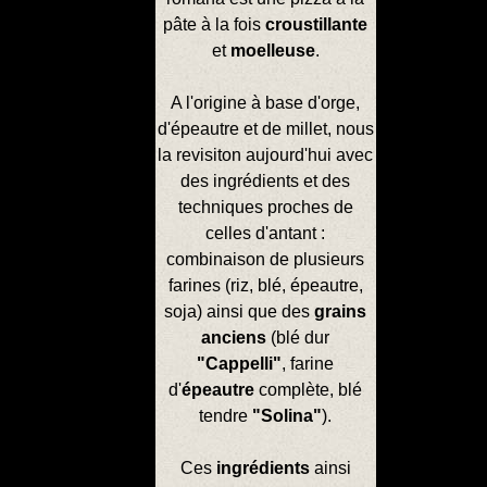
pâte à la fois
croustillante
et
moelleuse
.
A l'origine à base d'orge,
d'épeautre et de millet, nous
la revisiton aujourd'hui avec
des ingrédients et des
techniques proches de
celles d'antant :
combinaison de plusieurs
farines (riz, blé, épeautre,
soja) ainsi que des
grains
anciens
(blé dur
"Cappelli"
, farine
d'
épeautre
complète, blé
tendre
"Solina"
).
Ces
ingrédients
ainsi