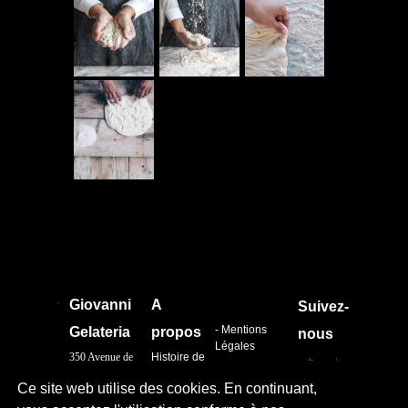
.
Giovanni
A
Suivez-
- Mentions
Gelateria
propos
nous
Légales
350 Avenue de
Histoire de
-
l'Europe
l'entreprise
Confidentialité
Ce site web utilise des cookies. En continuant,
83 140 Six-
Nos
Fours les plages
boutiques