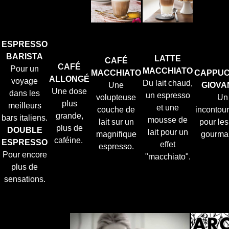
ESPRESSO
BARISTA
LATTE
CAFÉ
CAFÉ
Pour un
MACCHIATO
MACCHIATO
CAPPUC
ALLONGÉ
voyage
Du lait chaud,
Une
GIOVA
Une dose
dans les
un espresso
volupteuse
Un
plus
meilleurs
et une
couche de
incontou
grande,
bars italiens.
mousse de
lait sur un
pour les
plus de
DOUBLE
lait pour un
magnifique
gourma
caféine.
ESPRESSO
effet
espresso.
Pour encore
"macchiato".
plus de
sensations.