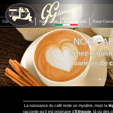
Giovanni Gelateria
Nos Glaces
Pizza alla pala
Pause Giova
NOS CA
Venez dégust
variétés de 
La naissance du café reste un mystère, mais la
lé
racconte qu'il est originaire d'
Ethiopie
, là où des 