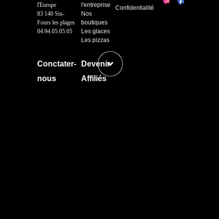
l'Europe
l'entreprise
Confidentialité
83 140 Six-
Nos
Fours les plages
boutiques
04.94.05.05.05
Les glaces
Les pizzas
Conctater-
Devenir
nous
Affiliés